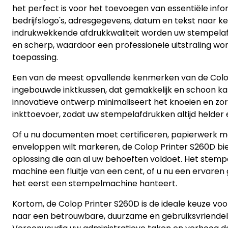
het perfect is voor het toevoegen van essentiële info
bedrijfslogo's, adresgegevens, datum en tekst naar k
indrukwekkende afdrukkwaliteit worden uw stempelafdr
en scherp, waardoor een professionele uitstraling wo
toepassing.
Een van de meest opvallende kenmerken van de Colop
ingebouwde inktkussen, dat gemakkelijk en schoon ka
innovatieve ontwerp minimaliseert het knoeien en zo
inkttoevoer, zodat uw stempelafdrukken altijd helder e
Of u nu documenten moet certificeren, papierwerk 
enveloppen wilt markeren, de Colop Printer S260D bie
oplossing die aan al uw behoeften voldoet. Het stem
machine een fluitje van een cent, of u nu een ervaren
het eerst een stempelmachine hanteert.
Kortom, de Colop Printer S260D is de ideale keuze voor
naar een betrouwbare, duurzame en gebruiksvriendel