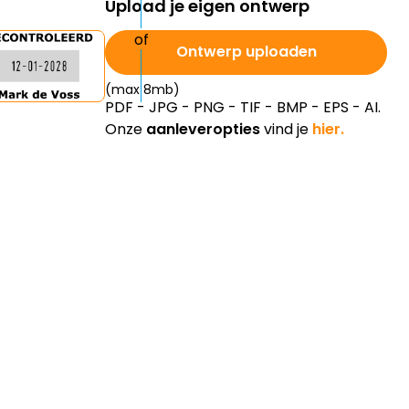
Ontwerp uploaden
(max 8mb)
PDF - JPG - PNG - TIF - BMP - EPS - AI.
Onze
aanleveropties
vind je
hier.