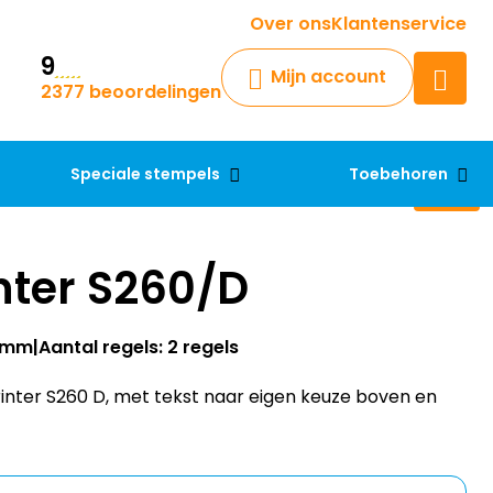
Krijg een antwoord op uw vraag
Over ons
Klantenservice
9
Chatbot
Mijn account
2377 beoordelingen
Chat 24/7 met onze chatbot
voor hulp
Contact
Speciale stempels
Toebehoren
nter S260/D
24mm
Aantal regels: 2 regels
nter S260 D, met tekst naar eigen keuze boven en