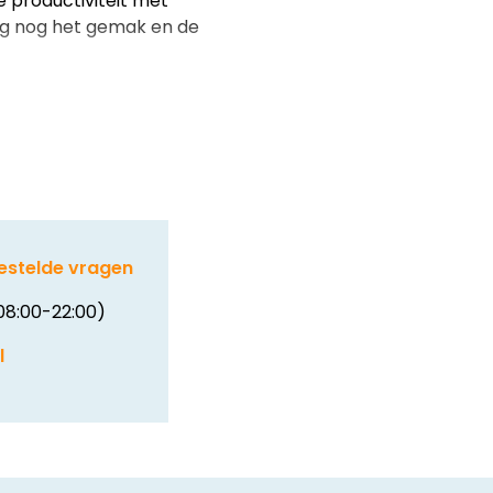
 productiviteit met
g nog het gemak en de
estelde vragen
08:00-22:00)
l