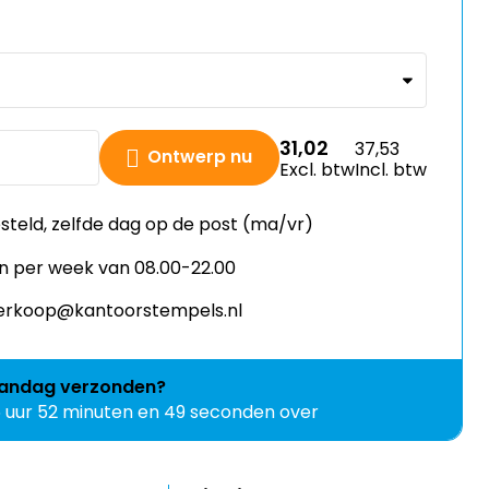
31,02
37,53
Ontwerp nu
Excl. btw
Incl. btw
esteld, zelfde dag op de post (ma/vr)
n per week van 08.00-22.00
 verkoop@kantoorstempels.nl
andag
verzonden?
5 uur 52 minuten en 48 seconden over
Upload je eigen ontwerp