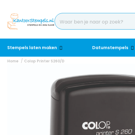
Stempels laten maken
Datumstempels
Home
Colop Printer S260/D