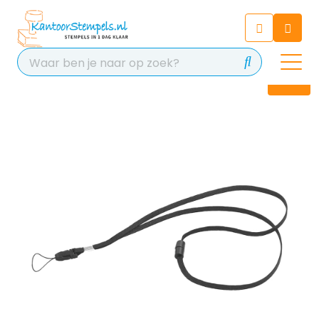
Chatbot
Chat 24/7 met onze chatbot
voor hulp
Contact