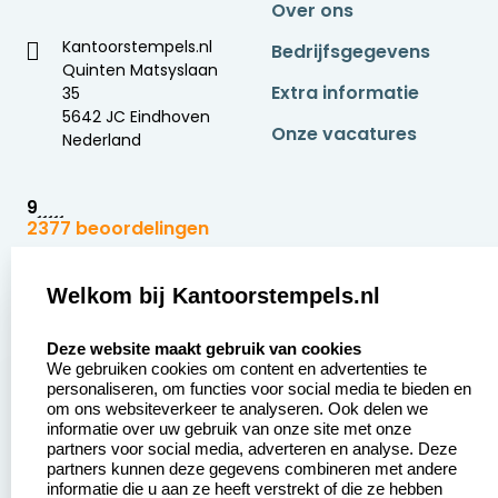
Over ons
Kantoorstempels.nl
Bedrijfsgegevens
Quinten Matsyslaan
Extra informatie
35
5642 JC Eindhoven
Onze vacatures
Nederland
9
2377 beoordelingen
Zakelijk:
Klantenservice:
Welkom bij Kantoorstempels.nl
select language
Aanvraag op maat
Contact opnemen
Deze website maakt gebruik van cookies
We gebruiken cookies om content en advertenties te
Betaling &
Veel gestelde vragen
personaliseren, om functies voor social media te bieden en
Verzending
om ons websiteverkeer te analyseren. Ook delen we
Retourneren
informatie over uw gebruik van onze site met onze
Wederverkoper
partners voor social media, adverteren en analyse. Deze
Herroepingsrecht
worden
partners kunnen deze gegevens combineren met andere
informatie die u aan ze heeft verstrekt of die ze hebben