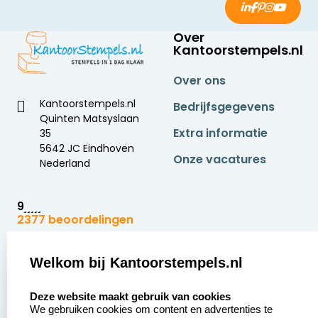
Over
Kantoorstempels.nl
Over ons
Kantoorstempels.nl
Bedrijfsgegevens
Quinten Matsyslaan
Extra informatie
35
5642 JC Eindhoven
Onze vacatures
Nederland
9
2377 beoordelingen
Zakelijk:
Klantenservice:
Welkom bij Kantoorstempels.nl
select language
Aanvraag op maat
Contact opnemen
Deze website maakt gebruik van cookies
We gebruiken cookies om content en advertenties te
Betaling &
Veel gestelde vragen