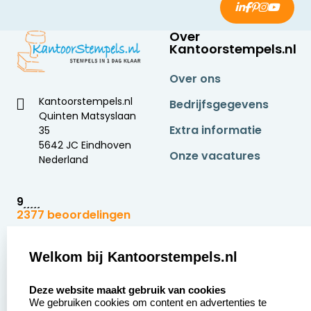
Over
Kantoorstempels.nl
Over ons
Kantoorstempels.nl
Bedrijfsgegevens
Quinten Matsyslaan
Extra informatie
35
5642 JC Eindhoven
Onze vacatures
Nederland
9
2377 beoordelingen
Zakelijk:
Klantenservice:
Welkom bij Kantoorstempels.nl
select language
Aanvraag op maat
Contact opnemen
Deze website maakt gebruik van cookies
We gebruiken cookies om content en advertenties te
Betaling &
Veel gestelde vragen