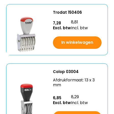
Trodat 150406
8,81
7,28
Excl. btw
Incl. btw
In winkelwagen
Colop 03004
Afdrukformaat: 13 x 3
mm
8,29
6,85
Excl. btw
Incl. btw