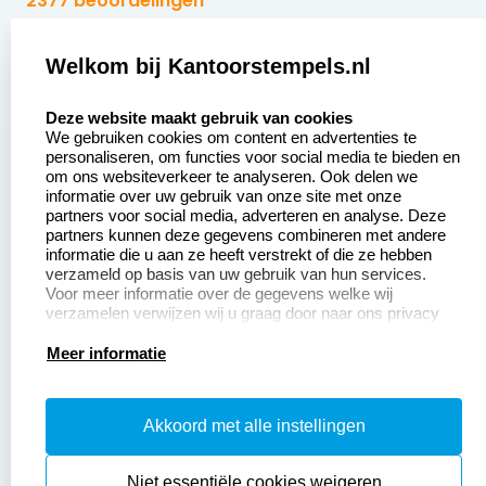
2377 beoordelingen
Zakelijk:
Klantenservice:
Welkom bij Kantoorstempels.nl
select language
Aanvraag op maat
Contact opnemen
Deze website maakt gebruik van cookies
We gebruiken cookies om content en advertenties te
Betaling &
Veel gestelde vragen
personaliseren, om functies voor social media te bieden en
Verzending
om ons websiteverkeer te analyseren. Ook delen we
Retourneren
informatie over uw gebruik van onze site met onze
Wederverkoper
partners voor social media, adverteren en analyse. Deze
Herroepingsrecht
worden
partners kunnen deze gegevens combineren met andere
informatie die u aan ze heeft verstrekt of die ze hebben
Sale
verzameld op basis van uw gebruik van hun services.
Voor meer informatie over de gegevens welke wij
verzamelen verwijzen wij u graag door naar ons privacy
statement.
Productinformatie:
Meer informatie
Instructiepagina
Akkoord met alle instellingen
Aanleverspecificaties
Safety Sheets
Niet essentiële cookies weigeren