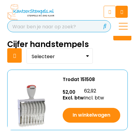
Chatbot
Chat 24/7 met onze chatbot
voor hulp
Contact
Cijfer handstempels
Trodat 151508
62,92
52,00
Excl. btw
Incl. btw
In winkelwagen