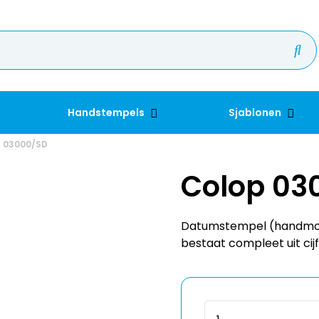
Handstempels
Sjablonen
 03000/SD
Colop 03
Datumstempel (handmod
bestaat compleet uit cijf