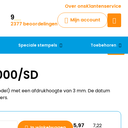
Krijg een antwoord op uw vraag
Over ons
Klantenservice
9
Chatbot
Mijn account
2377 beoordelingen
Chat 24/7 met onze chatbot
voor hulp
Contact
Speciale stempels
Toebehoren
000/SD
el) met een afdrukhoogte van 3 mm. De datum
ers.
5,97
7,22
In winkelwagen