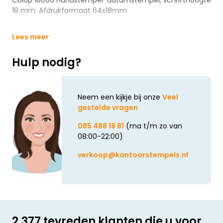
Colop 18000 handstempel-datumstempel, schrifthoogte
18 mm. Afdrukformaat 64x18mm
Lees meer
Hulp nodig?
Neem een kijkje bij onze
Veel
gestelde vragen
085 488 18 81
(ma t/m zo van
08:00-22:00)
verkoop@kantoorstempels.nl
2.377 tevreden klanten die u voor