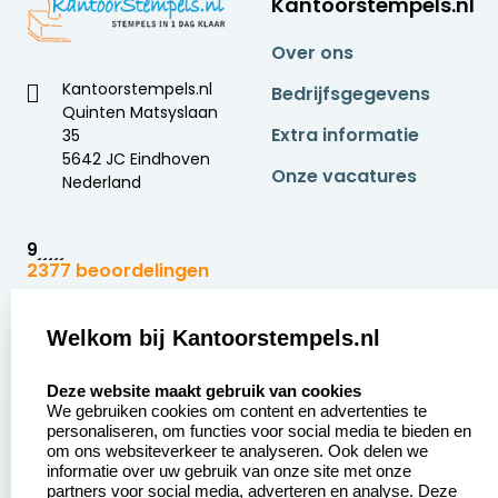
Kantoorstempels.nl
Over ons
Kantoorstempels.nl
Bedrijfsgegevens
Quinten Matsyslaan
Extra informatie
35
5642 JC Eindhoven
Onze vacatures
Nederland
9
2377 beoordelingen
Zakelijk:
Klantenservice:
Welkom bij Kantoorstempels.nl
select language
Aanvraag op maat
Contact opnemen
Deze website maakt gebruik van cookies
We gebruiken cookies om content en advertenties te
Betaling &
Veel gestelde vragen
personaliseren, om functies voor social media te bieden en
Verzending
om ons websiteverkeer te analyseren. Ook delen we
Retourneren
informatie over uw gebruik van onze site met onze
Wederverkoper
partners voor social media, adverteren en analyse. Deze