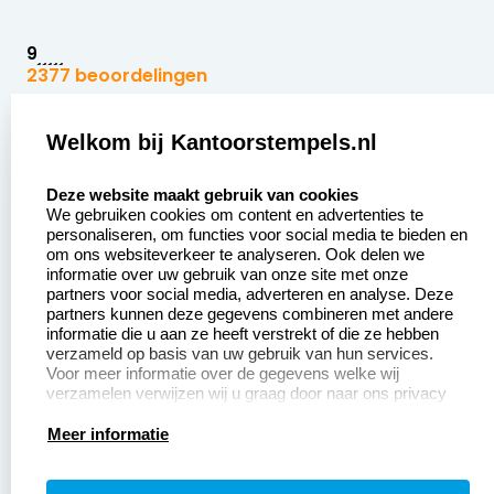
9
2377 beoordelingen
Zakelijk:
Klantenservice:
Welkom bij Kantoorstempels.nl
select language
Aanvraag op maat
Contact opnemen
Deze website maakt gebruik van cookies
We gebruiken cookies om content en advertenties te
Betaling &
Veel gestelde vragen
personaliseren, om functies voor social media te bieden en
Verzending
om ons websiteverkeer te analyseren. Ook delen we
Retourneren
informatie over uw gebruik van onze site met onze
Wederverkoper
partners voor social media, adverteren en analyse. Deze
Herroepingsrecht
worden
partners kunnen deze gegevens combineren met andere
informatie die u aan ze heeft verstrekt of die ze hebben
Sale
verzameld op basis van uw gebruik van hun services.
Voor meer informatie over de gegevens welke wij
verzamelen verwijzen wij u graag door naar ons privacy
statement.
Productinformatie:
Meer informatie
Instructiepagina