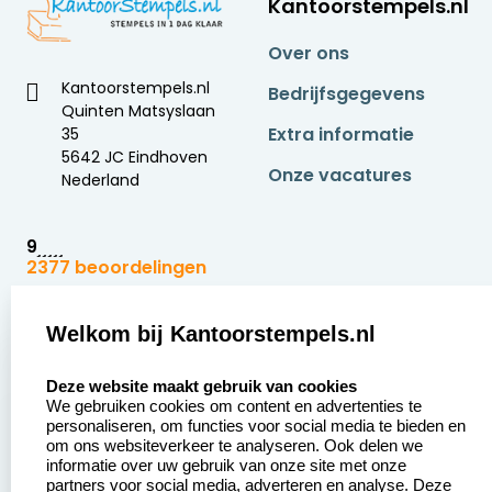
Kantoorstempels.nl
Over ons
Kantoorstempels.nl
Bedrijfsgegevens
Quinten Matsyslaan
Extra informatie
35
5642 JC Eindhoven
Onze vacatures
Nederland
9
2377 beoordelingen
Zakelijk:
Klantenservice:
Welkom bij Kantoorstempels.nl
select language
Aanvraag op maat
Contact opnemen
Deze website maakt gebruik van cookies
We gebruiken cookies om content en advertenties te
Betaling &
Veel gestelde vragen
personaliseren, om functies voor social media te bieden en
Verzending
om ons websiteverkeer te analyseren. Ook delen we
Retourneren
informatie over uw gebruik van onze site met onze
Wederverkoper
partners voor social media, adverteren en analyse. Deze