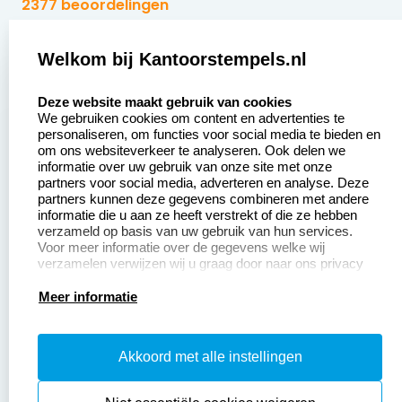
2377 beoordelingen
Zakelijk:
Klantenservice:
Welkom bij Kantoorstempels.nl
select language
Aanvraag op maat
Contact opnemen
Deze website maakt gebruik van cookies
We gebruiken cookies om content en advertenties te
Betaling &
Veel gestelde vragen
personaliseren, om functies voor social media te bieden en
Verzending
om ons websiteverkeer te analyseren. Ook delen we
Retourneren
informatie over uw gebruik van onze site met onze
Wederverkoper
partners voor social media, adverteren en analyse. Deze
Herroepingsrecht
worden
partners kunnen deze gegevens combineren met andere
informatie die u aan ze heeft verstrekt of die ze hebben
Sale
verzameld op basis van uw gebruik van hun services.
Voor meer informatie over de gegevens welke wij
verzamelen verwijzen wij u graag door naar ons privacy
statement.
Productinformatie:
Meer informatie
Instructiepagina
Akkoord met alle instellingen
Aanleverspecificaties