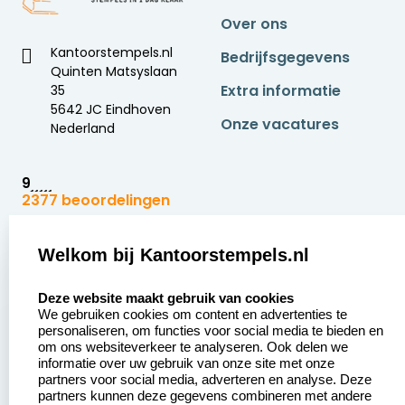
Over ons
Kantoorstempels.nl
Bedrijfsgegevens
Quinten Matsyslaan
Extra informatie
35
5642 JC Eindhoven
Onze vacatures
Nederland
9
2377 beoordelingen
Zakelijk:
Klantenservice:
Welkom bij Kantoorstempels.nl
select language
Aanvraag op maat
Contact opnemen
Deze website maakt gebruik van cookies
We gebruiken cookies om content en advertenties te
Betaling &
Veel gestelde vragen
personaliseren, om functies voor social media te bieden en
Verzending
om ons websiteverkeer te analyseren. Ook delen we
Retourneren
informatie over uw gebruik van onze site met onze
Wederverkoper
partners voor social media, adverteren en analyse. Deze
Herroepingsrecht
worden
partners kunnen deze gegevens combineren met andere