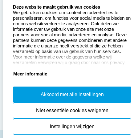
select language
Aanvraag op maat
Contact opnemen
Deze website maakt gebruik van cookies
We gebruiken cookies om content en advertenties te
Betaling &
Veel gestelde vragen
personaliseren, om functies voor social media te bieden en
Verzending
om ons websiteverkeer te analyseren. Ook delen we
Retourneren
informatie over uw gebruik van onze site met onze
Wederverkoper
partners voor social media, adverteren en analyse. Deze
Herroepingsrecht
worden
partners kunnen deze gegevens combineren met andere
informatie die u aan ze heeft verstrekt of die ze hebben
Sale
verzameld op basis van uw gebruik van hun services.
Voor meer informatie over de gegevens welke wij
verzamelen verwijzen wij u graag door naar ons privacy
statement.
Productinformatie:
Meer informatie
Instructiepagina
Akkoord met alle instellingen
Aanleverspecificaties
Safety Sheets
Niet essentiële cookies weigeren
Sitemap
Instellingen wijzigen
algemene voorwaarden
disclaimer
privacy policy
Cookies resetten
© copyright 2026