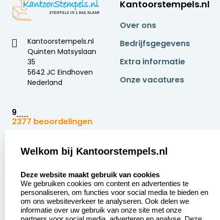
Kantoorstempels.nl
Over ons
Kantoorstempels.nl
Bedrijfsgegevens
Quinten Matsyslaan
Extra informatie
35
5642 JC Eindhoven
Onze vacatures
Nederland
9
2377 beoordelingen
Zakelijk:
Klantenservice:
Welkom bij Kantoorstempels.nl
select language
Aanvraag op maat
Contact opnemen
Deze website maakt gebruik van cookies
We gebruiken cookies om content en advertenties te
Betaling &
Veel gestelde vragen
personaliseren, om functies voor social media te bieden en
Verzending
om ons websiteverkeer te analyseren. Ook delen we
Retourneren
informatie over uw gebruik van onze site met onze
Wederverkoper
partners voor social media, adverteren en analyse. Deze