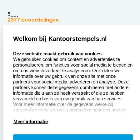
9
2377 beoordelingen
Zakelijk:
Klantenservice:
Welkom bij Kantoorstempels.nl
select language
Aanvraag op maat
Contact opnemen
Deze website maakt gebruik van cookies
We gebruiken cookies om content en advertenties te
Betaling &
Veel gestelde vragen
personaliseren, om functies voor social media te bieden en
Verzending
om ons websiteverkeer te analyseren. Ook delen we
Retourneren
informatie over uw gebruik van onze site met onze
Wederverkoper
partners voor social media, adverteren en analyse. Deze
Herroepingsrecht
worden
partners kunnen deze gegevens combineren met andere
informatie die u aan ze heeft verstrekt of die ze hebben
Sale
verzameld op basis van uw gebruik van hun services.
Voor meer informatie over de gegevens welke wij
verzamelen verwijzen wij u graag door naar ons privacy
statement.
Productinformatie:
Meer informatie
Instructiepagina