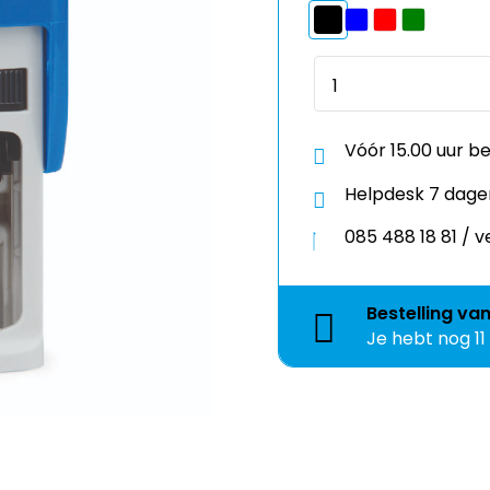
Vóór 15.00 uur b
Helpdesk 7 dage
085 488 18 81 /
Bestelling
va
Je hebt nog
1