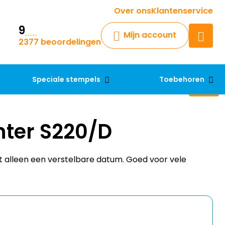
Krijg een antwoord op uw vraag
Over ons
Klantenservice
9
Chatbot
Mijn account
2377 beoordelingen
Chat 24/7 met onze chatbot
voor hulp
Contact
Speciale stempels
Toebehoren
nter S220/D
t alleen een verstelbare datum. Goed voor vele