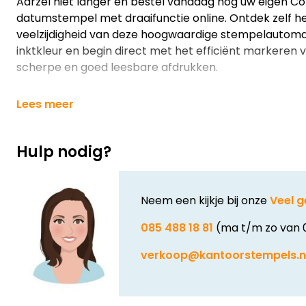
Aarzel niet langer en bestel vandaag nog uw eigen Co
datumstempel met draaifunctie online. Ontdek zelf 
veelzijdigheid van deze hoogwaardige stempelautoma
inktkleur en begin direct met het efficiënt markere
scherpe en goed leesbare afdrukken.
Lees meer
Hulp nodig?
Neem een kijkje bij onze
Veel g
085 488 18 81
(ma t/m zo van 
verkoop@kantoorstempels.n