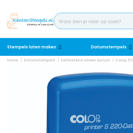
Stempels laten maken
Datumstempels
Home
Datumstempels
Zelfinktend alleen datum
Colop Pr