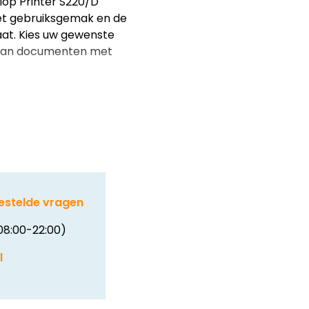
lop Printer S220/D
het gebruiksgemak en de
at. Kies uw gewenste
n van documenten met
estelde vragen
08:00-22:00)
l