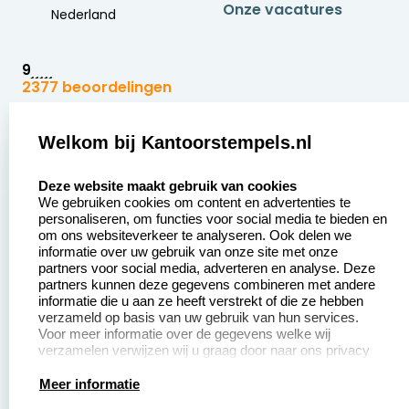
Onze vacatures
Nederland
9
2377 beoordelingen
Zakelijk:
Klantenservice:
Welkom bij Kantoorstempels.nl
select language
Aanvraag op maat
Contact opnemen
Deze website maakt gebruik van cookies
We gebruiken cookies om content en advertenties te
Betaling &
Veel gestelde vragen
personaliseren, om functies voor social media te bieden en
Verzending
om ons websiteverkeer te analyseren. Ook delen we
Retourneren
informatie over uw gebruik van onze site met onze
Wederverkoper
partners voor social media, adverteren en analyse. Deze
Herroepingsrecht
worden
partners kunnen deze gegevens combineren met andere
informatie die u aan ze heeft verstrekt of die ze hebben
Sale
verzameld op basis van uw gebruik van hun services.
Voor meer informatie over de gegevens welke wij
verzamelen verwijzen wij u graag door naar ons privacy
statement.
Productinformatie:
Meer informatie