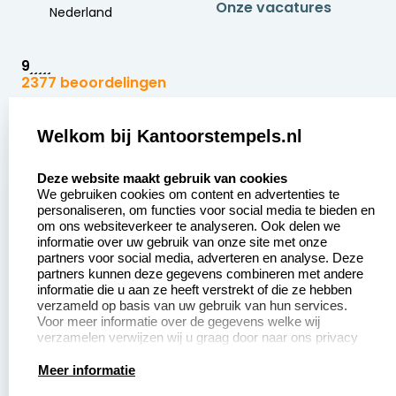
Onze vacatures
Nederland
9
2377 beoordelingen
Zakelijk:
Klantenservice:
Welkom bij Kantoorstempels.nl
select language
Aanvraag op maat
Contact opnemen
Deze website maakt gebruik van cookies
We gebruiken cookies om content en advertenties te
Betaling &
Veel gestelde vragen
personaliseren, om functies voor social media te bieden en
Verzending
om ons websiteverkeer te analyseren. Ook delen we
Retourneren
informatie over uw gebruik van onze site met onze
Wederverkoper
partners voor social media, adverteren en analyse. Deze
Herroepingsrecht
worden
partners kunnen deze gegevens combineren met andere
informatie die u aan ze heeft verstrekt of die ze hebben
Sale
verzameld op basis van uw gebruik van hun services.
Voor meer informatie over de gegevens welke wij
verzamelen verwijzen wij u graag door naar ons privacy
statement.
Productinformatie:
Meer informatie