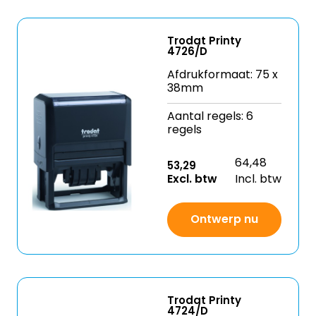
Trodat Printy
4726/D
Afdrukformaat: 75 x
38mm
Aantal regels: 6
regels
64,48
53,29
Excl. btw
Incl. btw
Ontwerp nu
Trodat Printy
4724/D