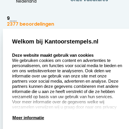
Nederland
9
2377 beoordelingen
Zakelijk:
Klantenservice:
Welkom bij Kantoorstempels.nl
select language
Aanvraag op maat
Contact opnemen
Deze website maakt gebruik van cookies
We gebruiken cookies om content en advertenties te
Betaling &
Veel gestelde vragen
personaliseren, om functies voor social media te bieden en
Verzending
om ons websiteverkeer te analyseren. Ook delen we
Retourneren
informatie over uw gebruik van onze site met onze
Wederverkoper
partners voor social media, adverteren en analyse. Deze
Herroepingsrecht
worden
partners kunnen deze gegevens combineren met andere
informatie die u aan ze heeft verstrekt of die ze hebben
Sale
verzameld op basis van uw gebruik van hun services.
Voor meer informatie over de gegevens welke wij
verzamelen verwijzen wij u graag door naar ons privacy
statement.
Productinformatie:
Meer informatie