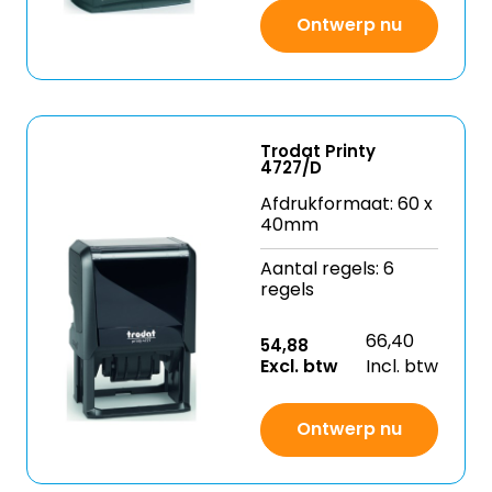
Ontwerp nu
Trodat Printy
4727/D
Afdrukformaat: 60 x
40mm
Aantal regels: 6
regels
66,40
54,88
Excl. btw
Incl. btw
Ontwerp nu