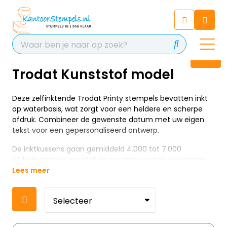
Chatbot
Chat 24/7 met onze chatbot
voor hulp
Contact
Trodat Kunststof model
Deze zelfinktende Trodat Printy stempels bevatten inkt
op waterbasis, wat zorgt voor een heldere en scherpe
afdruk. Combineer de gewenste datum met uw eigen
tekst voor een gepersonaliseerd ontwerp.
De inktkussens gaan gemiddeld 4.000 tot 7.000
afdrukken mee voordat ze moeten worden vervangen.
Lees meer