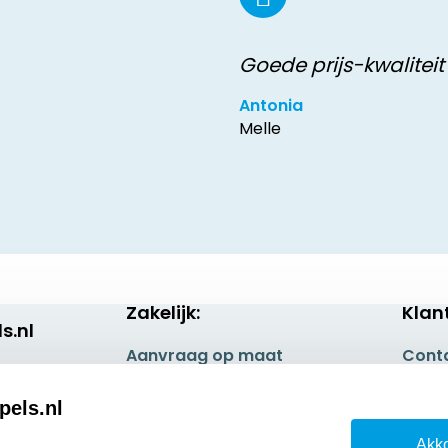
Goede prijs-kwaliteit
Antonia
Melle
Zakelijk:
Klan
s.nl
Aanvraag op maat
Cont
Betaling & Verzending
Veel 
pels.nl
Wederverkoper
Retou
Akko