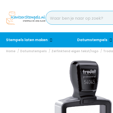
Stempels laten maken
Datumstempels
Home
Datumstempels
Zelfinktend eigen tekst/logo
Troda