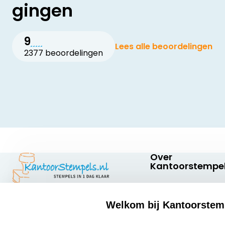
gingen
9
Lees alle beoordelingen
2377 beoordelingen
Over
Kantoorstempel
Over ons
Welkom bij Kantoorstem
Bedrijfsgegevens
Kantoorstempels.nl
Quinten Matsyslaan
select language
Extra informatie