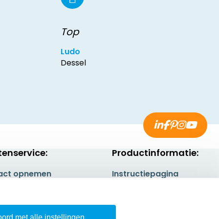
Top
Ludo
Dessel
tenservice:
Productinformatie:
act opnemen
Instructiepagina
gestelde vragen
Aanleverspecificaties
rneren
Safety Sheets
ord met alle instellingen