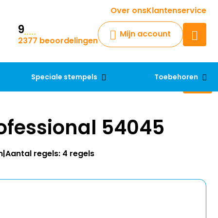
Krijg een antwoord op uw vraag
Over ons
Klantenservice
9
Chatbot
Mijn account
2377 beoordelingen
Chat 24/7 met onze chatbot
voor hulp
Contact
Speciale stempels
Toebehoren
ofessional 54045
m
Aantal regels: 4 regels