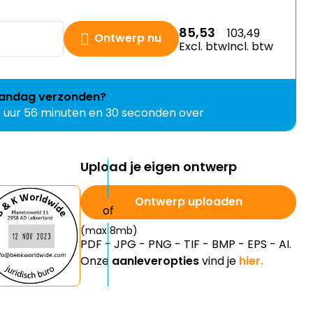
85,53
103,49
Ontwerp nu
Excl. btw
Incl. btw
andag
verzonden?
8 uur 56 minuten en 29 seconden over
Upload je eigen ontwerp
Ontwerp uploaden
(max 8mb)
PDF - JPG - PNG - TIF - BMP - EPS - AI.
Onze
aanleveropties
vind je
hier.