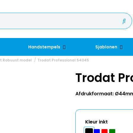
Handstempels
Sjablonen
t Robuust model
Trodat Professional 54045
Trodat Pr
Afdrukformaat: Ø44m
Kleur inkt