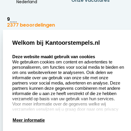
Onze vacatures
Nederland
9
2377 beoordelingen
Zakelijk:
Klantenservice:
Welkom bij Kantoorstempels.nl
select language
Aanvraag op maat
Contact opnemen
Deze website maakt gebruik van cookies
We gebruiken cookies om content en advertenties te
Betaling &
Veel gestelde vragen
personaliseren, om functies voor social media te bieden en
Verzending
om ons websiteverkeer te analyseren. Ook delen we
Retourneren
informatie over uw gebruik van onze site met onze
Wederverkoper
partners voor social media, adverteren en analyse. Deze
Herroepingsrecht
worden
partners kunnen deze gegevens combineren met andere
informatie die u aan ze heeft verstrekt of die ze hebben
Sale
verzameld op basis van uw gebruik van hun services.
Voor meer informatie over de gegevens welke wij
verzamelen verwijzen wij u graag door naar ons privacy
statement.
Productinformatie:
Meer informatie