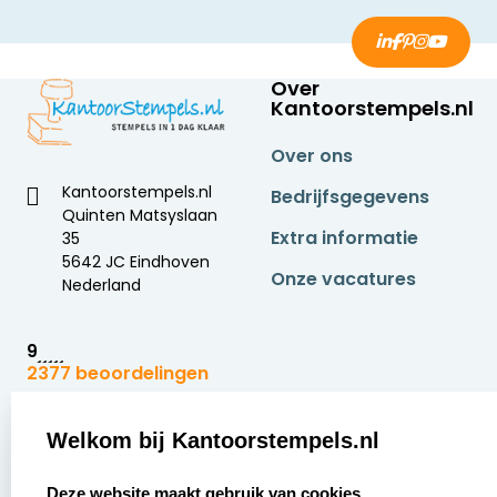
Over
Kantoorstempels.nl
Over ons
Kantoorstempels.nl
Bedrijfsgegevens
Quinten Matsyslaan
Extra informatie
35
5642 JC Eindhoven
Onze vacatures
Nederland
9
2377 beoordelingen
Zakelijk:
Klantenservice:
Welkom bij Kantoorstempels.nl
select language
Aanvraag op maat
Contact opnemen
Deze website maakt gebruik van cookies