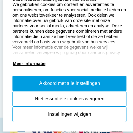
We gebruiken cookies om content en advertenties te
Betaling &
Veel gestelde vragen
personaliseren, om functies voor social media te bieden en
Verzending
om ons websiteverkeer te analyseren. Ook delen we
Retourneren
informatie over uw gebruik van onze site met onze
Wederverkoper
partners voor social media, adverteren en analyse. Deze
Herroepingsrecht
worden
partners kunnen deze gegevens combineren met andere
informatie die u aan ze heeft verstrekt of die ze hebben
Sale
verzameld op basis van uw gebruik van hun services.
Voor meer informatie over de gegevens welke wij
verzamelen verwijzen wij u graag door naar ons privacy
statement.
Productinformatie:
Meer informatie
Instructiepagina
Akkoord met alle instellingen
Aanleverspecificaties
Safety Sheets
Niet essentiële cookies weigeren
Sitemap
Instellingen wijzigen
algemene voorwaarden
disclaimer
privacy policy
Cookies resetten
© copyright 2026