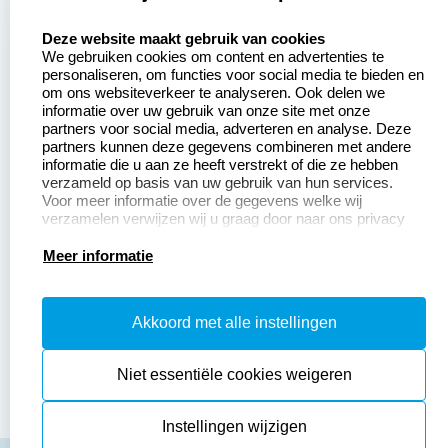
select language
Aanvraag op maat
Contact opnemen
Deze website maakt gebruik van cookies
We gebruiken cookies om content en advertenties te
Betaling &
Veel gestelde vragen
personaliseren, om functies voor social media te bieden en
Verzending
om ons websiteverkeer te analyseren. Ook delen we
Retourneren
informatie over uw gebruik van onze site met onze
Wederverkoper
partners voor social media, adverteren en analyse. Deze
Herroepingsrecht
worden
partners kunnen deze gegevens combineren met andere
informatie die u aan ze heeft verstrekt of die ze hebben
Sale
verzameld op basis van uw gebruik van hun services.
Voor meer informatie over de gegevens welke wij
verzamelen verwijzen wij u graag door naar ons privacy
statement.
Productinformatie:
Meer informatie
Instructiepagina
Akkoord met alle instellingen
Aanleverspecificaties
Safety Sheets
Niet essentiële cookies weigeren
Sitemap
Instellingen wijzigen
algemene voorwaarden
disclaimer