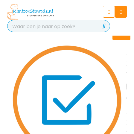
Chatbot
Chat 24/7 met onze chatbot
voor hulp
Contact