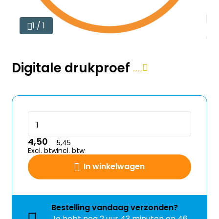
1 / 1
Digitale drukproef
4,50
5,45
Excl. btw
Incl. btw
In winkelwagen
Bestelling
vandaag
verzonden?
Je hebt nog
2 uur 43 minuten en 45