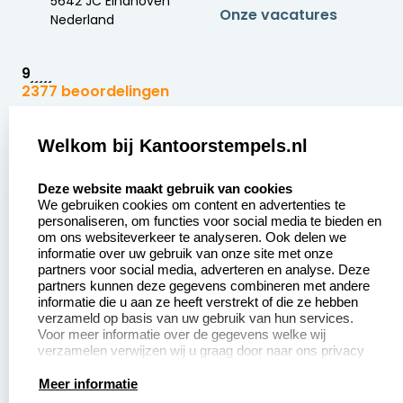
5642 JC Eindhoven
Onze vacatures
Nederland
9
2377 beoordelingen
Zakelijk:
Klantenservice:
Welkom bij Kantoorstempels.nl
select language
Aanvraag op maat
Contact opnemen
Deze website maakt gebruik van cookies
We gebruiken cookies om content en advertenties te
Betaling &
Veel gestelde vragen
personaliseren, om functies voor social media te bieden en
Verzending
om ons websiteverkeer te analyseren. Ook delen we
Retourneren
informatie over uw gebruik van onze site met onze
Wederverkoper
partners voor social media, adverteren en analyse. Deze
Herroepingsrecht
worden
partners kunnen deze gegevens combineren met andere
informatie die u aan ze heeft verstrekt of die ze hebben
Sale
verzameld op basis van uw gebruik van hun services.
Voor meer informatie over de gegevens welke wij
verzamelen verwijzen wij u graag door naar ons privacy
statement.
Productinformatie:
Meer informatie