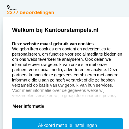
9
2377 beoordelingen
Zakelijk:
Klantenservice:
Welkom bij Kantoorstempels.nl
select language
Aanvraag op maat
Contact opnemen
Deze website maakt gebruik van cookies
We gebruiken cookies om content en advertenties te
Betaling &
Veel gestelde vragen
personaliseren, om functies voor social media te bieden en
Verzending
om ons websiteverkeer te analyseren. Ook delen we
Retourneren
informatie over uw gebruik van onze site met onze
Wederverkoper
partners voor social media, adverteren en analyse. Deze
Herroepingsrecht
worden
partners kunnen deze gegevens combineren met andere
informatie die u aan ze heeft verstrekt of die ze hebben
Sale
verzameld op basis van uw gebruik van hun services.
Voor meer informatie over de gegevens welke wij
verzamelen verwijzen wij u graag door naar ons privacy
statement.
Productinformatie:
Meer informatie
Instructiepagina
Akkoord met alle instellingen