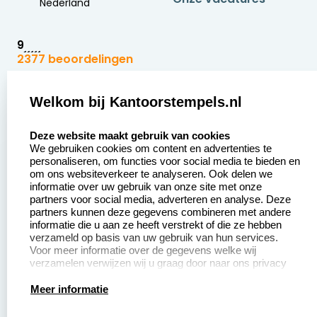
Nederland
9
2377 beoordelingen
Zakelijk:
Klantenservice:
Welkom bij Kantoorstempels.nl
select language
Aanvraag op maat
Contact opnemen
Deze website maakt gebruik van cookies
We gebruiken cookies om content en advertenties te
Betaling &
Veel gestelde vragen
personaliseren, om functies voor social media te bieden en
Verzending
om ons websiteverkeer te analyseren. Ook delen we
Retourneren
informatie over uw gebruik van onze site met onze
Wederverkoper
partners voor social media, adverteren en analyse. Deze
Herroepingsrecht
worden
partners kunnen deze gegevens combineren met andere
informatie die u aan ze heeft verstrekt of die ze hebben
Sale
verzameld op basis van uw gebruik van hun services.
Voor meer informatie over de gegevens welke wij
verzamelen verwijzen wij u graag door naar ons privacy
statement.
Productinformatie:
Meer informatie