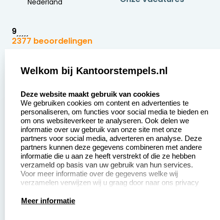
Nederland
9
2377 beoordelingen
Zakelijk:
Klantenservice:
Welkom bij Kantoorstempels.nl
select language
Aanvraag op maat
Contact opnemen
Deze website maakt gebruik van cookies
We gebruiken cookies om content en advertenties te
Betaling &
Veel gestelde vragen
personaliseren, om functies voor social media te bieden en
Verzending
om ons websiteverkeer te analyseren. Ook delen we
Retourneren
informatie over uw gebruik van onze site met onze
Wederverkoper
partners voor social media, adverteren en analyse. Deze
Herroepingsrecht
worden
partners kunnen deze gegevens combineren met andere
informatie die u aan ze heeft verstrekt of die ze hebben
Sale
verzameld op basis van uw gebruik van hun services.
Voor meer informatie over de gegevens welke wij
verzamelen verwijzen wij u graag door naar ons privacy
statement.
Productinformatie:
Meer informatie