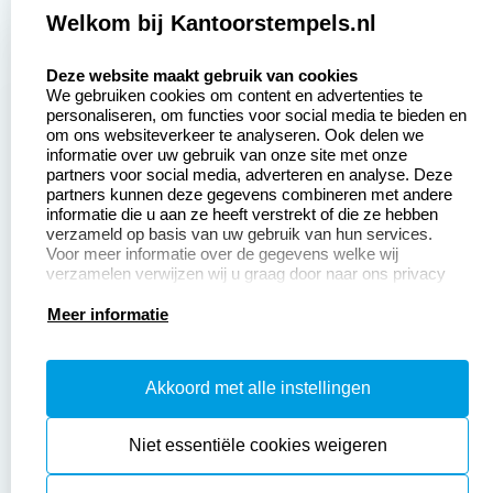
Zakelijk:
Klantenservice:
Welkom bij Kantoorstempels.nl
select language
Aanvraag op maat
Contact opnemen
Deze website maakt gebruik van cookies
We gebruiken cookies om content en advertenties te
Betaling &
Veel gestelde vragen
personaliseren, om functies voor social media te bieden en
Verzending
om ons websiteverkeer te analyseren. Ook delen we
Retourneren
informatie over uw gebruik van onze site met onze
Wederverkoper
partners voor social media, adverteren en analyse. Deze
Herroepingsrecht
worden
partners kunnen deze gegevens combineren met andere
informatie die u aan ze heeft verstrekt of die ze hebben
Sale
verzameld op basis van uw gebruik van hun services.
Voor meer informatie over de gegevens welke wij
verzamelen verwijzen wij u graag door naar ons privacy
statement.
Productinformatie:
Meer informatie
Instructiepagina
Akkoord met alle instellingen
Aanleverspecificaties
Safety Sheets
Niet essentiële cookies weigeren
Sitemap