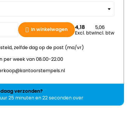
4,18
5,06
In winkelwagen
Excl. btw
Incl. btw
esteld, zelfde dag op de post (ma/vr)
n per week van 08.00-22.00
 verkoop@kantoorstempels.nl
ndaag
verzonden?
1 uur 25 minuten en 21 seconden over