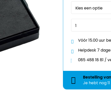
Vóór 15.00 uur b
Helpdesk 7 dage
085 488 18 81 /
Bestelling
va
Je hebt nog
1