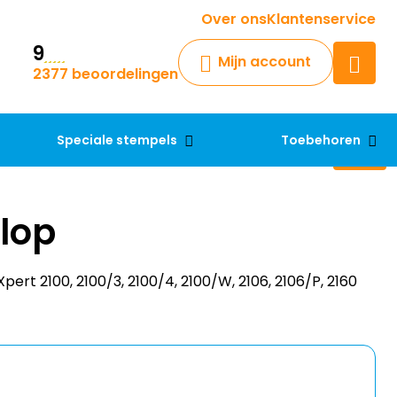
Krijg een antwoord op uw vraag
Over ons
Klantenservice
9
Chatbot
Mijn account
2377 beoordelingen
Chat 24/7 met onze chatbot
voor hulp
Contact
Speciale stempels
Toebehoren
lop
ert 2100, 2100/3, 2100/4, 2100/W, 2106, 2106/P, 2160