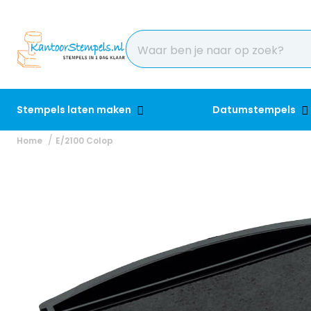
Stempels laten maken
Datumstempels
Home
E/2100 Colop