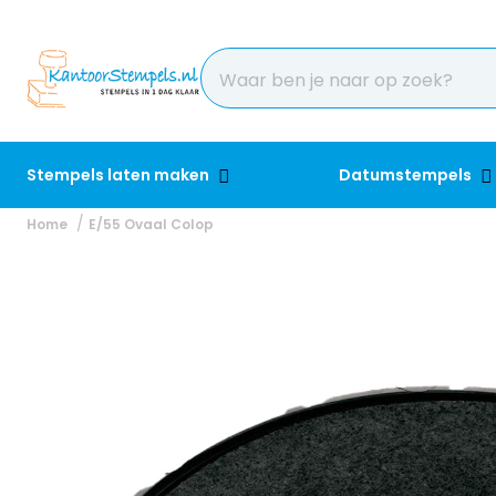
Stempels laten maken
Datumstempels
Home
E/55 Ovaal Colop