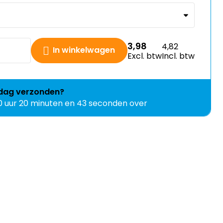
3,98
4,82
In winkelwagen
Excl. btw
Incl. btw
jdag
verzonden?
0 uur 20 minuten en 41 seconden over