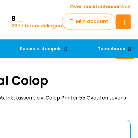
Krijg een antwoord op uw vraag
Over ons
Klantenservice
9
Chatbot
Mijn account
2377 beoordelingen
Chat 24/7 met onze chatbot
voor hulp
Contact
Speciale stempels
Toebehoren
al Colop
. Inktkussen t.b.v. Colop Printer 55 Ovaal en tevens