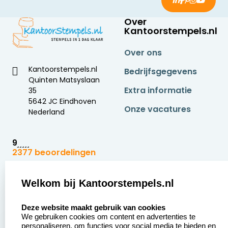
Over
Kantoorstempels.nl
Over ons
Kantoorstempels.nl
Bedrijfsgegevens
Quinten Matsyslaan
Extra informatie
35
5642 JC Eindhoven
Onze vacatures
Nederland
9
2377 beoordelingen
Zakelijk:
Klantenservice:
Welkom bij Kantoorstempels.nl
select language
Aanvraag op maat
Contact opnemen
Deze website maakt gebruik van cookies
We gebruiken cookies om content en advertenties te
Betaling &
Veel gestelde vragen
personaliseren, om functies voor social media te bieden en