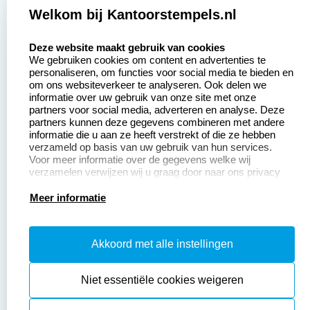
Zakelijk:
Klantenservice:
Welkom bij Kantoorstempels.nl
select language
Aanvraag op maat
Contact opnemen
Deze website maakt gebruik van cookies
We gebruiken cookies om content en advertenties te
Betaling &
Veel gestelde vragen
personaliseren, om functies voor social media te bieden en
Verzending
om ons websiteverkeer te analyseren. Ook delen we
Retourneren
informatie over uw gebruik van onze site met onze
Wederverkoper
partners voor social media, adverteren en analyse. Deze
Herroepingsrecht
worden
partners kunnen deze gegevens combineren met andere
informatie die u aan ze heeft verstrekt of die ze hebben
Sale
verzameld op basis van uw gebruik van hun services.
Voor meer informatie over de gegevens welke wij
verzamelen verwijzen wij u graag door naar ons privacy
statement.
Productinformatie:
Meer informatie
Instructiepagina
Akkoord met alle instellingen
Aanleverspecificaties
Safety Sheets
Niet essentiële cookies weigeren
Sitemap