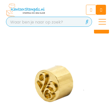
Chatbot
Chat 24/7 met onze chatbot
voor hulp
Contact