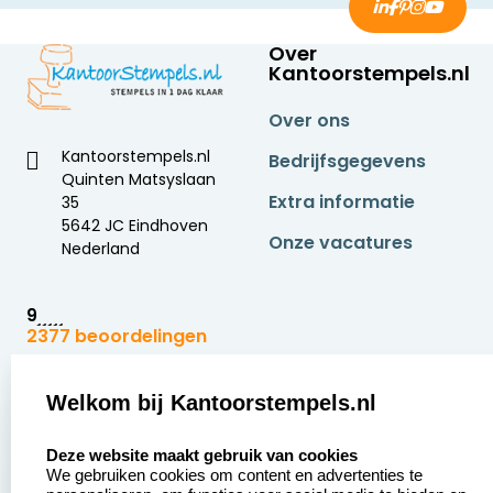
Over
Kantoorstempels.nl
Over ons
Kantoorstempels.nl
Bedrijfsgegevens
Quinten Matsyslaan
Extra informatie
35
5642 JC Eindhoven
Onze vacatures
Nederland
9
2377 beoordelingen
Zakelijk:
Klantenservice:
Welkom bij Kantoorstempels.nl
select language
Aanvraag op maat
Contact opnemen
Deze website maakt gebruik van cookies
We gebruiken cookies om content en advertenties te
Betaling &
Veel gestelde vragen