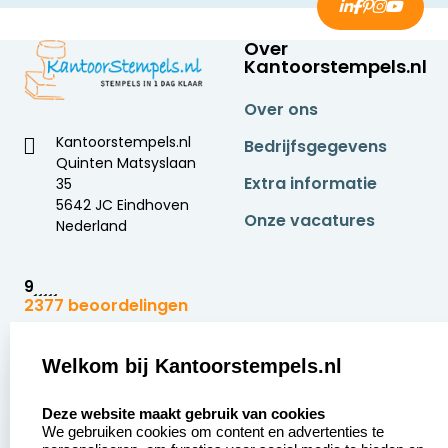
Over
Kantoorstempels.nl
Over ons
Kantoorstempels.nl
Bedrijfsgegevens
Quinten Matsyslaan
Extra informatie
35
5642 JC Eindhoven
Onze vacatures
Nederland
9
2377 beoordelingen
Zakelijk:
Klantenservice:
Welkom bij Kantoorstempels.nl
select language
Aanvraag op maat
Contact opnemen
Deze website maakt gebruik van cookies
We gebruiken cookies om content en advertenties te
Betaling &
Veel gestelde vragen