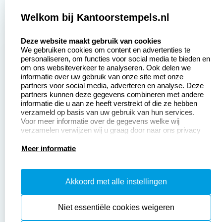
Zakelijk:
Klantenservice:
Welkom bij Kantoorstempels.nl
select language
Aanvraag op maat
Contact opnemen
Deze website maakt gebruik van cookies
We gebruiken cookies om content en advertenties te
Betaling &
Veel gestelde vragen
personaliseren, om functies voor social media te bieden en
Verzending
om ons websiteverkeer te analyseren. Ook delen we
Retourneren
informatie over uw gebruik van onze site met onze
Wederverkoper
partners voor social media, adverteren en analyse. Deze
Herroepingsrecht
worden
partners kunnen deze gegevens combineren met andere
informatie die u aan ze heeft verstrekt of die ze hebben
Sale
verzameld op basis van uw gebruik van hun services.
Voor meer informatie over de gegevens welke wij
verzamelen verwijzen wij u graag door naar ons privacy
statement.
Productinformatie:
Meer informatie
Instructiepagina
Akkoord met alle instellingen
Aanleverspecificaties
Safety Sheets
Niet essentiële cookies weigeren