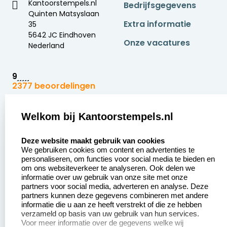
Kantoorstempels.nl
Bedrijfsgegevens
Quinten Matsyslaan
Extra informatie
35
5642 JC Eindhoven
Onze vacatures
Nederland
9
2377 beoordelingen
Zakelijk:
Klantenservice:
Welkom bij Kantoorstempels.nl
select language
Aanvraag op maat
Contact opnemen
Deze website maakt gebruik van cookies
We gebruiken cookies om content en advertenties te
Betaling &
Veel gestelde vragen
personaliseren, om functies voor social media te bieden en
Verzending
om ons websiteverkeer te analyseren. Ook delen we
Retourneren
informatie over uw gebruik van onze site met onze
Wederverkoper
partners voor social media, adverteren en analyse. Deze
Herroepingsrecht
worden
partners kunnen deze gegevens combineren met andere
informatie die u aan ze heeft verstrekt of die ze hebben
Sale
verzameld op basis van uw gebruik van hun services.
Voor meer informatie over de gegevens welke wij