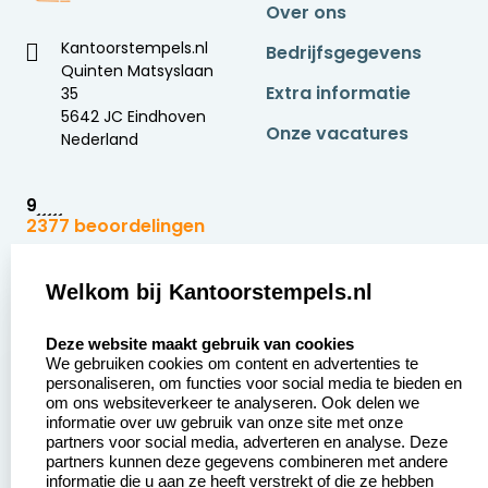
Over ons
Kantoorstempels.nl
Bedrijfsgegevens
Quinten Matsyslaan
Extra informatie
35
5642 JC Eindhoven
Onze vacatures
Nederland
9
2377 beoordelingen
Zakelijk:
Klantenservice:
Welkom bij Kantoorstempels.nl
select language
Aanvraag op maat
Contact opnemen
Deze website maakt gebruik van cookies
We gebruiken cookies om content en advertenties te
Betaling &
Veel gestelde vragen
personaliseren, om functies voor social media te bieden en
Verzending
om ons websiteverkeer te analyseren. Ook delen we
Retourneren
informatie over uw gebruik van onze site met onze
Wederverkoper
partners voor social media, adverteren en analyse. Deze
Herroepingsrecht
worden
partners kunnen deze gegevens combineren met andere
informatie die u aan ze heeft verstrekt of die ze hebben