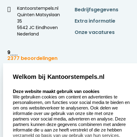
Kantoorstempels.nl
Bedrijfsgegevens
Quinten Matsyslaan
Extra informatie
35
5642 JC Eindhoven
Onze vacatures
Nederland
9
2377 beoordelingen
Zakelijk:
Klantenservice:
Welkom bij Kantoorstempels.nl
select language
Aanvraag op maat
Contact opnemen
Deze website maakt gebruik van cookies
We gebruiken cookies om content en advertenties te
Betaling &
Veel gestelde vragen
personaliseren, om functies voor social media te bieden en
Verzending
om ons websiteverkeer te analyseren. Ook delen we
Retourneren
informatie over uw gebruik van onze site met onze
Wederverkoper
partners voor social media, adverteren en analyse. Deze
Herroepingsrecht
worden
partners kunnen deze gegevens combineren met andere
informatie die u aan ze heeft verstrekt of die ze hebben
Sale
verzameld op basis van uw gebruik van hun services.