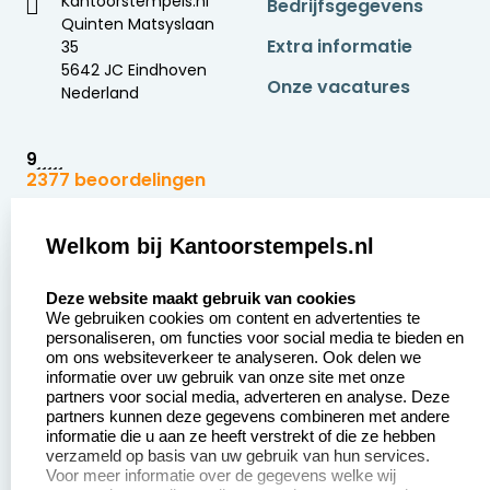
Kantoorstempels.nl
Bedrijfsgegevens
Quinten Matsyslaan
Extra informatie
35
5642 JC Eindhoven
Onze vacatures
Nederland
9
2377 beoordelingen
Zakelijk:
Klantenservice:
Welkom bij Kantoorstempels.nl
select language
Aanvraag op maat
Contact opnemen
Deze website maakt gebruik van cookies
We gebruiken cookies om content en advertenties te
Betaling &
Veel gestelde vragen
personaliseren, om functies voor social media te bieden en
Verzending
om ons websiteverkeer te analyseren. Ook delen we
Retourneren
informatie over uw gebruik van onze site met onze
Wederverkoper
partners voor social media, adverteren en analyse. Deze
Herroepingsrecht
worden
partners kunnen deze gegevens combineren met andere
informatie die u aan ze heeft verstrekt of die ze hebben
Sale
verzameld op basis van uw gebruik van hun services.
Voor meer informatie over de gegevens welke wij