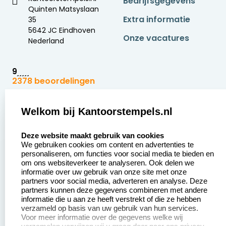
Bedrijfsgegevens
Quinten Matsyslaan
Extra informatie
35
5642 JC Eindhoven
Onze vacatures
Nederland
9
2378 beoordelingen
Zakelijk:
Klantenservice:
Welkom bij Kantoorstempels.nl
select language
Aanvraag op maat
Contact opnemen
Deze website maakt gebruik van cookies
We gebruiken cookies om content en advertenties te
Betaling &
Veel gestelde vragen
personaliseren, om functies voor social media te bieden en
Verzending
om ons websiteverkeer te analyseren. Ook delen we
Retourneren
informatie over uw gebruik van onze site met onze
Wederverkoper
partners voor social media, adverteren en analyse. Deze
Herroepingsrecht
worden
partners kunnen deze gegevens combineren met andere
informatie die u aan ze heeft verstrekt of die ze hebben
Sale
verzameld op basis van uw gebruik van hun services.
Voor meer informatie over de gegevens welke wij