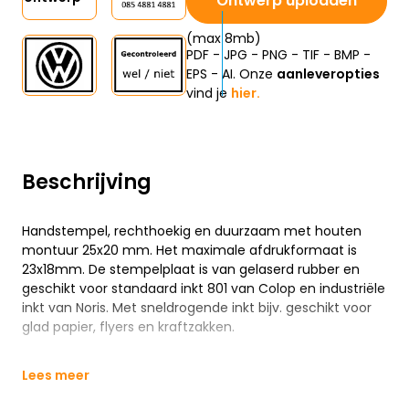
Ontwerp uploaden
(max 8mb)
PDF - JPG - PNG - TIF - BMP -
EPS - AI. Onze
aanleveropties
vind je
hier.
Beschrijving
Handstempel, rechthoekig en duurzaam met houten
montuur 25x20 mm. Het maximale afdrukformaat is
23x18mm. De stempelplaat is van gelaserd rubber en
geschikt voor standaard inkt 801 van Colop en industriële
inkt van Noris. Met sneldrogende inkt bijv. geschikt voor
glad papier, flyers en kraftzakken.
Lees meer