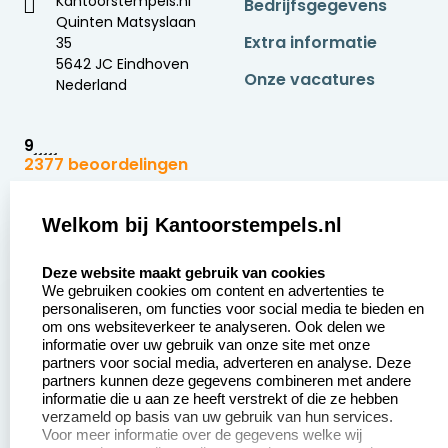
Kantoorstempels.nl
Bedrijfsgegevens
Quinten Matsyslaan
Extra informatie
35
5642 JC Eindhoven
Onze vacatures
Nederland
9
2377 beoordelingen
Zakelijk:
Klantenservice:
Welkom bij Kantoorstempels.nl
select language
Aanvraag op maat
Contact opnemen
Deze website maakt gebruik van cookies
We gebruiken cookies om content en advertenties te
Betaling &
Veel gestelde vragen
personaliseren, om functies voor social media te bieden en
Verzending
om ons websiteverkeer te analyseren. Ook delen we
Retourneren
informatie over uw gebruik van onze site met onze
Wederverkoper
partners voor social media, adverteren en analyse. Deze
Herroepingsrecht
worden
partners kunnen deze gegevens combineren met andere
informatie die u aan ze heeft verstrekt of die ze hebben
Sale
verzameld op basis van uw gebruik van hun services.
Voor meer informatie over de gegevens welke wij