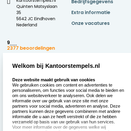
Kantoorstempels.nl
Bedrijfsgegevens
Quinten Matsyslaan
Extra informatie
35
5642 JC Eindhoven
Onze vacatures
Nederland
9
2377 beoordelingen
Zakelijk:
Klantenservice:
Welkom bij Kantoorstempels.nl
select language
Aanvraag op maat
Contact opnemen
Deze website maakt gebruik van cookies
We gebruiken cookies om content en advertenties te
Betaling &
Veel gestelde vragen
personaliseren, om functies voor social media te bieden en
Verzending
om ons websiteverkeer te analyseren. Ook delen we
Retourneren
informatie over uw gebruik van onze site met onze
Wederverkoper
partners voor social media, adverteren en analyse. Deze
Herroepingsrecht
worden
partners kunnen deze gegevens combineren met andere
informatie die u aan ze heeft verstrekt of die ze hebben
Sale
verzameld op basis van uw gebruik van hun services.
Voor meer informatie over de gegevens welke wij