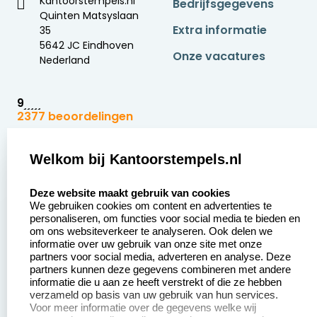
Kantoorstempels.nl
Bedrijfsgegevens
Quinten Matsyslaan
Extra informatie
35
5642 JC Eindhoven
Onze vacatures
Nederland
9
2377 beoordelingen
Zakelijk:
Klantenservice:
Welkom bij Kantoorstempels.nl
select language
Aanvraag op maat
Contact opnemen
Deze website maakt gebruik van cookies
We gebruiken cookies om content en advertenties te
Betaling &
Veel gestelde vragen
personaliseren, om functies voor social media te bieden en
Verzending
om ons websiteverkeer te analyseren. Ook delen we
Retourneren
informatie over uw gebruik van onze site met onze
Wederverkoper
partners voor social media, adverteren en analyse. Deze
Herroepingsrecht
worden
partners kunnen deze gegevens combineren met andere
informatie die u aan ze heeft verstrekt of die ze hebben
Sale
verzameld op basis van uw gebruik van hun services.
Voor meer informatie over de gegevens welke wij