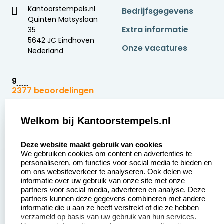
Kantoorstempels.nl
Bedrijfsgegevens
Quinten Matsyslaan
Extra informatie
35
5642 JC Eindhoven
Onze vacatures
Nederland
9
2377 beoordelingen
Zakelijk:
Klantenservice:
Welkom bij Kantoorstempels.nl
select language
Aanvraag op maat
Contact opnemen
Deze website maakt gebruik van cookies
We gebruiken cookies om content en advertenties te
Betaling &
Veel gestelde vragen
personaliseren, om functies voor social media te bieden en
Verzending
om ons websiteverkeer te analyseren. Ook delen we
Retourneren
informatie over uw gebruik van onze site met onze
Wederverkoper
partners voor social media, adverteren en analyse. Deze
Herroepingsrecht
worden
partners kunnen deze gegevens combineren met andere
informatie die u aan ze heeft verstrekt of die ze hebben
Sale
verzameld op basis van uw gebruik van hun services.