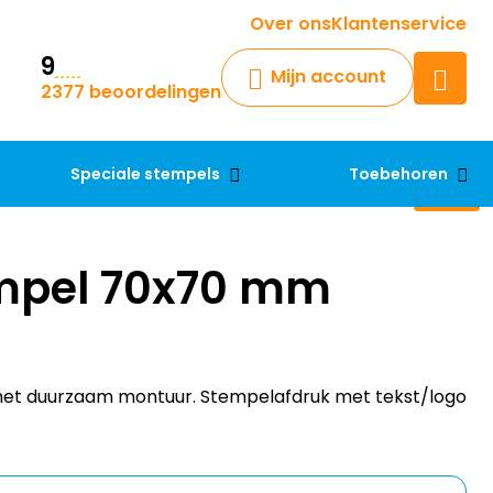
Krijg een antwoord op uw vraag
Over ons
Klantenservice
9
Chatbot
Mijn account
2377 beoordelingen
Chat 24/7 met onze chatbot
voor hulp
Contact
Speciale stempels
Toebehoren
mpel 70x70 mm
et duurzaam montuur. Stempelafdruk met tekst/logo