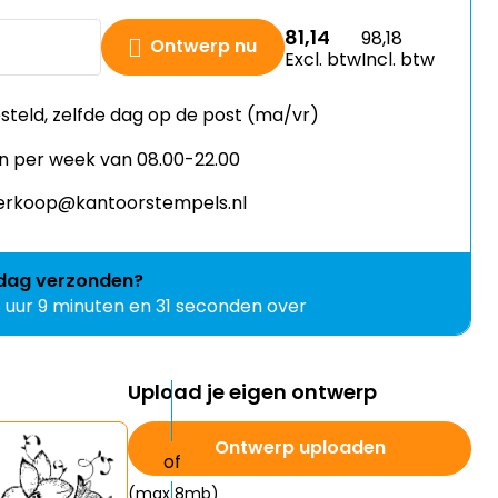
81,14
98,18
Ontwerp nu
Excl. btw
Incl. btw
esteld, zelfde dag op de post (ma/vr)
n per week van 08.00-22.00
 verkoop@kantoorstempels.nl
jdag
verzonden?
8 uur 9 minuten en 30 seconden over
Upload je eigen ontwerp
Ontwerp uploaden
(max 8mb)