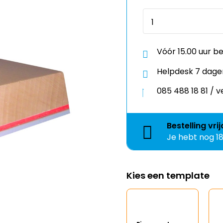
Vóór 15.00 uur b
Helpdesk 7 dage
085 488 18 81 /
Bestelling
vri
Je hebt nog
1
Kies een template