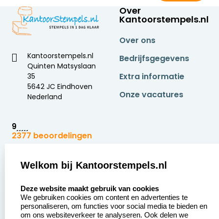
Over
Kantoorstempels.nl
Over ons
Kantoorstempels.nl
Bedrijfsgegevens
Quinten Matsyslaan
Extra informatie
35
5642 JC Eindhoven
Onze vacatures
Nederland
9
2377 beoordelingen
Zakelijk:
Klantenservice:
Welkom bij Kantoorstempels.nl
select language
Aanvraag op maat
Contact opnemen
Deze website maakt gebruik van cookies
We gebruiken cookies om content en advertenties te
Betaling &
Veel gestelde vragen
personaliseren, om functies voor social media te bieden en
Verzending
om ons websiteverkeer te analyseren. Ook delen we