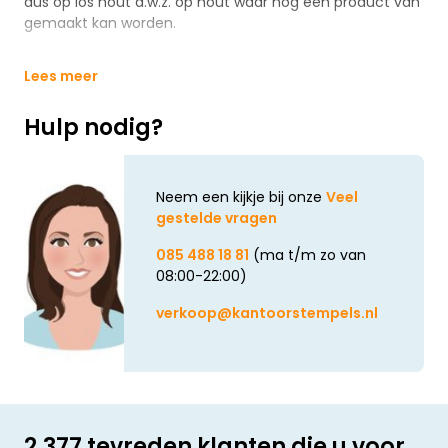
dus op los hout d.w.z. op hout waar nog een product van
gemaakt kan worden.
Lees meer
Hulp nodig?
Neem een kijkje bij onze
Veel
gestelde vragen
085 488 18 81
(ma t/m zo van
08:00-22:00)
verkoop@kantoorstempels.nl
2.377 tevreden klanten die u voor