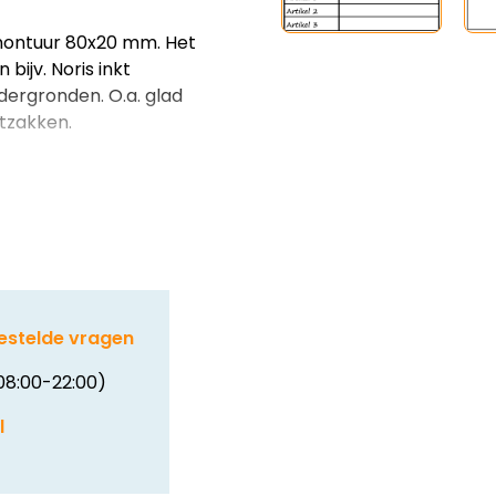
montuur 80x20 mm. Het
bijv. Noris inkt
dergronden. O.a. glad
ftzakken.
estelde vragen
08:00-22:00)
l