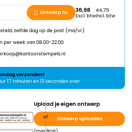
36,98
44,75
Ontwerp nu
Excl. btw
Incl. btw
esteld, zelfde dag op de post (ma/vr)
n per week van 08.00-22.00
 verkoop@kantoorstempels.nl
andag
verzonden?
 uur 17 minuten en 12 seconden over
Upload je eigen ontwerp
Ontwerp uploaden
(max 8mb)