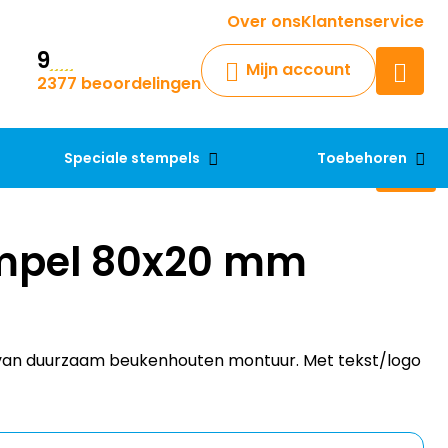
Krijg een antwoord op uw vraag
Over ons
Klantenservice
9
Chatbot
Mijn account
2377 beoordelingen
Chat 24/7 met onze chatbot
voor hulp
Contact
Speciale stempels
Toebehoren
mpel 80x20 mm
an duurzaam beukenhouten montuur. Met tekst/logo