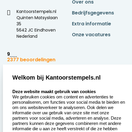
Over ons
Kantoorstempels.nl
Bedrijfsgegevens
Quinten Matsyslaan
Extra informatie
35
5642 JC Eindhoven
Onze vacatures
Nederland
9
2377 beoordelingen
Zakelijk:
Klantenservice:
Welkom bij Kantoorstempels.nl
select language
Aanvraag op maat
Contact opnemen
Deze website maakt gebruik van cookies
We gebruiken cookies om content en advertenties te
Betaling &
Veel gestelde vragen
personaliseren, om functies voor social media te bieden en
Verzending
om ons websiteverkeer te analyseren. Ook delen we
Retourneren
informatie over uw gebruik van onze site met onze
Wederverkoper
partners voor social media, adverteren en analyse. Deze
Herroepingsrecht
worden
partners kunnen deze gegevens combineren met andere
informatie die u aan ze heeft verstrekt of die ze hebben