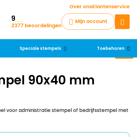
Krijg een antwoord op uw vraag
Over ons
Klantenservice
9
Chatbot
Mijn account
2377 beoordelingen
Chat 24/7 met onze chatbot
voor hulp
Contact
Speciale stempels
Toebehoren
mpel 90x40 mm
 voor administratie stempel of bedrijfsstempel met