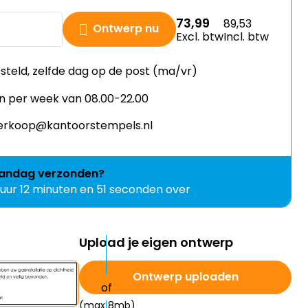
73,99
89,53
Ontwerp nu
Excl. btw
Incl. btw
esteld, zelfde dag op de post (ma/vr)
n per week van 08.00-22.00
 verkoop@kantoorstempels.nl
andag
verzonden?
 uur 12 minuten en 50 seconden over
Upload je eigen ontwerp
Ontwerp uploaden
(max 8mb)