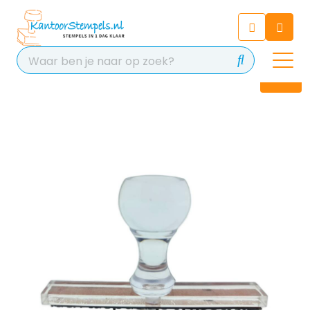
Chatbot
Chat 24/7 met onze chatbot
voor hulp
Contact