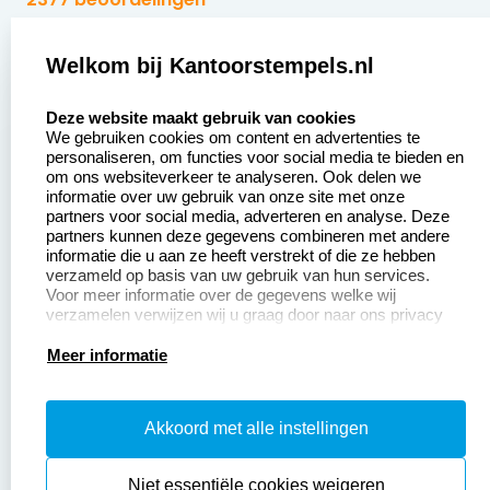
Zakelijk:
Klantenservice:
Welkom bij Kantoorstempels.nl
select language
Aanvraag op maat
Contact opnemen
Deze website maakt gebruik van cookies
We gebruiken cookies om content en advertenties te
Betaling &
Veel gestelde vragen
personaliseren, om functies voor social media te bieden en
Verzending
om ons websiteverkeer te analyseren. Ook delen we
Retourneren
informatie over uw gebruik van onze site met onze
Wederverkoper
partners voor social media, adverteren en analyse. Deze
Herroepingsrecht
worden
partners kunnen deze gegevens combineren met andere
informatie die u aan ze heeft verstrekt of die ze hebben
Sale
verzameld op basis van uw gebruik van hun services.
Voor meer informatie over de gegevens welke wij
verzamelen verwijzen wij u graag door naar ons privacy
statement.
Productinformatie:
Meer informatie
Instructiepagina
Akkoord met alle instellingen
Aanleverspecificaties
Safety Sheets
Niet essentiële cookies weigeren