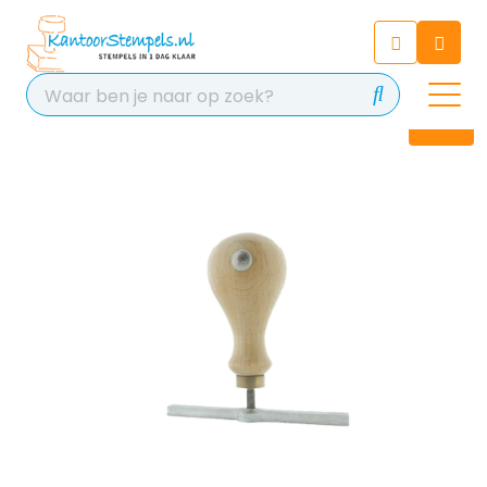
Chatbot
Chat 24/7 met onze chatbot
voor hulp
Contact