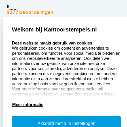
9
2377 beoordelingen
Zakelijk:
Klantenservice:
Welkom bij Kantoorstempels.nl
select language
Aanvraag op maat
Contact opnemen
Deze website maakt gebruik van cookies
We gebruiken cookies om content en advertenties te
Betaling &
Veel gestelde vragen
personaliseren, om functies voor social media te bieden en
Verzending
om ons websiteverkeer te analyseren. Ook delen we
Retourneren
informatie over uw gebruik van onze site met onze
Wederverkoper
partners voor social media, adverteren en analyse. Deze
Herroepingsrecht
worden
partners kunnen deze gegevens combineren met andere
informatie die u aan ze heeft verstrekt of die ze hebben
Sale
verzameld op basis van uw gebruik van hun services.
Voor meer informatie over de gegevens welke wij
verzamelen verwijzen wij u graag door naar ons privacy
statement.
Productinformatie:
Meer informatie
Instructiepagina
Akkoord met alle instellingen